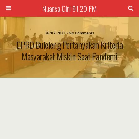
Nuansa Giri 91.20 FM
26/07/2021 • No Comments
DPRD Buleleng Pertanyakan Kriteria
Masyarakat Miskin Saat Pandemi