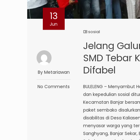
13
Jun
sosial
Jelang Galu
SMD Tebar K
Difabel
By Metariawan
No Comments
BULELENG – Menyambut H
dan kepedulian sosial di
Kecamatan Banjar bersa
paket sembako disalurkan
disabilitas di Desa Kalia
menyasar warga yang terse
Sanghyang, Banjar Sekar, 