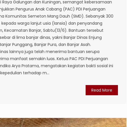
ri Raya Galungan dan Kuningan, semangat kebersamaan
tunjukkan Pengurus Anak Cabang (PAC) PDI Perjuangan
ma Komunitas Semeton Mang Dauh (SMD). Sebanyak 300
 kepada warga lanjut usia (lansia) dan penyandang
sem, Kecamatan Banjar, Sabtu(13/6). Bantuan tersebut
bar di lima banjar dinas, yakni Banjar Dinas Enjung
Banjar Punggang, Banjar Pura, dan Banjar Asah.
inas lainnya juga telah menerima bantuan serupa
rima manfaat semakin luas. Ketua PAC PDI Perjuangan
ndika Arya Pratama, mengatakan kegiatan bakti sosial ini
kepedulian terhadap m...
Read More