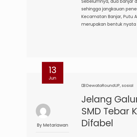
Sebelumnya, dua banjar d
sehingga jangkauan pene
Kecamatan Banjar, Putu A
merupakan bentuk nyata k
13
Jun
DewataRoundUP
,
sosial
Jelang Galu
SMD Tebar K
Difabel
By Metariawan