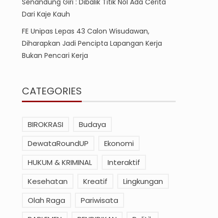
Senandung Giri : Dibalik Titik Nol Ada Cerita
Dari Kaje Kauh
FE Unipas Lepas 43 Calon Wisudawan,
Diharapkan Jadi Pencipta Lapangan Kerja
Bukan Pencari Kerja
CATEGORIES
BIROKRASI
Budaya
DewataRoundUP
Ekonomi
HUKUM & KRIMINAL
Interaktif
Kesehatan
Kreatif
Lingkungan
Olah Raga
Pariwisata