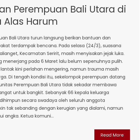
an Perempuan Bali Utara di
a Alas Harum
uan Bali Utara turun langsung berikan bantuan dan
kat terdampak bencana. Pada selasa (24/3), suasana
lianget, Kecamatan Seririt, masih menyisakan jejak luka.
g menerjang pada 6 Maret lalu belum sepenuhnya pulih.
 lantak kini perlahan mengering, namun trauma masih
rga. Di tengah kondisi itu, sekelompok perempuan datang
itas Perempuan Bali Utara tidak sekadar membawa
angat untuk bangkit. Sebanyak 66 kepala keluarga
ihimpun secara swadaya oleh seluruh anggota
kin tak sebanding dengan kerugian yang dialami, namun
 angka. Ketua komuni...
Read More