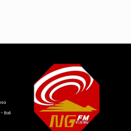
esa
- Bali