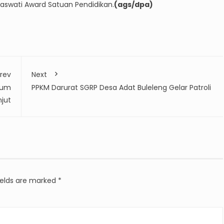
aswati Award Satuan Pendidikan.
(ags/dpa)
rev
Next
num
PPKM Darurat SGRP Desa Adat Buleleng Gelar Patroli
jut
ields are marked
*