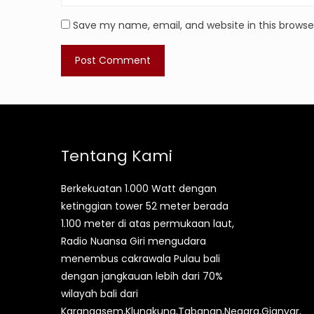
Save my name, email, and website in this browse
Tentang Kami
Berkekuatan 1.000 Watt dengan
ketinggian tower 52 meter berada
1.100 meter di atas permukaan laut,
Radio Nuansa Giri mengudara
menembus cakrawala Pulau bali
dengan jangkauan lebih dari 70%
wilayah bali dari
Karangasem,Klungkung,Tabanan,Negara,Gianyar,