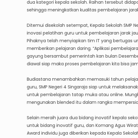
dua kategori kepala sekolah. Raihan tersebut didap
sehingga meningkatkan kualitas pembelajaran jarak
Ditemui disekolah setempat, Kepala Sekolah SMP N
inovasi pelatihan guru untuk pembelajaran jarak ja
Pihaknya telah menyiapkan tim IT yang bertugas u
memberikan pelajaran daring. “Aplikasi pembelajaran
gayung bersambut pemerintah kan bulan Desember
diawal siap maka proses pembelajaran kita bisa jam
Budiastana menambahkan memasuki tahun pelajara
guru, SMP Negeri 4 Singaraja siap untuk melaksanak
untuk pembelajaran tatap muka atau online. Mung
mengunakan blended itu dalam rangka mempersiap
Selain meraih juara dua bidang inovatif kepala sek
untuk bidang inovatif guru, dan Komang Agus Wirat
Award individu juga diberikan kepada Kepala Seko