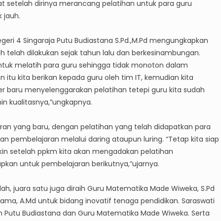
at setelah dirinya merancang pelatihan untuk para guru
 jauh.
egeri 4 Singaraja Putu Budiastana S.Pd.,M.Pd mengungkapkan
uh telah dilakukan sejak tahun lalu dan berkesinambungan.
ntuk melatih para guru sehingga tidak monoton dalam
 itu kita berikan kepada guru oleh tim IT, kemudian kita
 baru menyelenggarakan pelatihan tetepi guru kita sudah
in kualitasnya,”ungkapnya.
n yang baru, dengan pelatihan yang telah didapatkan para
an pembelajaran melalui daring ataupun luring. “Tetap kita siap
kin setelah ppkm kita akan mengadakan pelatihan
kan untuk pembelajaran berikutnya,”ujarnya.
olah, juara satu juga diraih Guru Matematika Made Wiweka, S.Pd
ama, A.Md untuk bidang inovatif tenaga pendidikan. Saraswati
lah Putu Budiastana dan Guru Matematika Made Wiweka. Serta