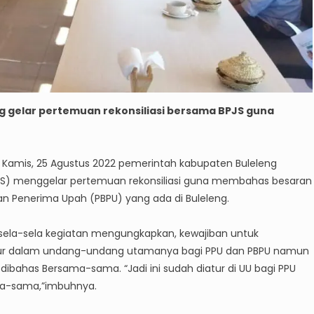
 gelar pertemuan rekonsiliasi bersama BPJS guna
Kamis, 25 Agustus 2022 pemerintah kabupaten Buleleng
JS) menggelar pertemuan rekonsiliasi guna membahas besaran
an Penerima Upah (PBPU) yang ada di Buleleng.
isela-sela kegiatan mengungkapkan, kewajiban untuk
atur dalam undang-undang utamanya bagi PPU dan PBPU namun
ibahas Bersama-sama. “Jadi ini sudah diatur di UU bagi PPU
ma-sama,”imbuhnya.