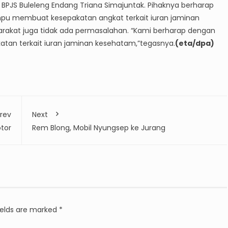
 BPJS Buleleng Endang Triana Simajuntak. Pihaknya berharap
mpu membuat kesepakatan angkat terkait iuran jaminan
rakat juga tidak ada permasalahan. “Kami berharap dengan
tan terkait iuran jaminan kesehatam,”tegasnya.
(eta/dpa)
rev
Next
tor
Rem Blong, Mobil Nyungsep ke Jurang
ields are marked
*