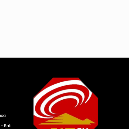
esa
- Bali