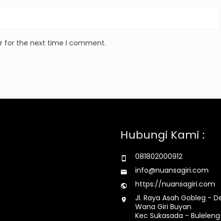
r for the next time I comment.
Hubungi Kami :
081802000912
info@nuansagiri.com
https://nuansagiri.com
Jl. Raya Asah Gobleg - D
Wana Giri Buyan
Kec Sukasada - Buleleng 