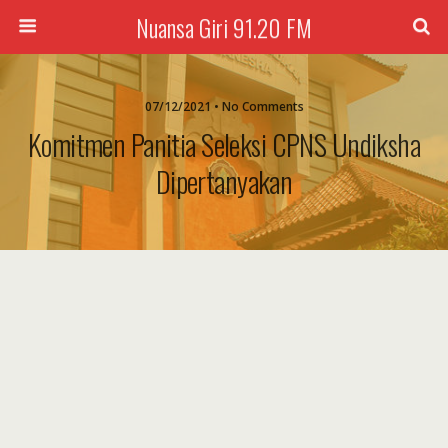
Nuansa Giri 91.20 FM
07/12/2021 • No Comments
Komitmen Panitia Seleksi CPNS Undiksha
Dipertanyakan