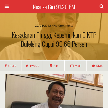
Nuansa Giri 91.20 FM
27/04/2022 • No Comments
Kesadaran Tinggi, Kepemilikan E-KTP
Buleleng Capai 99,66 Persen
Share
Tweet
Pin
Mail
SMS