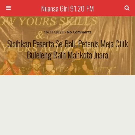
Nuansa Giri 91.20 FM
16/11/2021 • No Comments
Sisihkan Peserta Se-Bali, Petenis Meja Cilik
Buleleng Raih Mahkota Juara