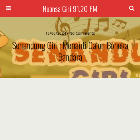
Nuansa Giri 91.20 FM
16/06/2024 • No Comments
Senandung Giri : Menanti Calon Boneka
Bandara