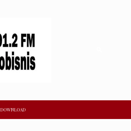
DOWNLOAD