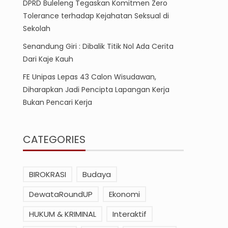
DPRD Buleleng Tegaskan Komitmen Zero
Tolerance terhadap Kejahatan Seksual di
Sekolah
Senandung Giri : Dibalik Titik Nol Ada Cerita
Dari Kaje Kauh
FE Unipas Lepas 43 Calon Wisudawan,
Diharapkan Jadi Pencipta Lapangan Kerja
Bukan Pencari Kerja
CATEGORIES
BIROKRASI
Budaya
DewataRoundUP
Ekonomi
HUKUM & KRIMINAL
Interaktif