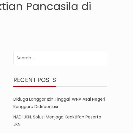
ian Pancasila di
Search
for:
RECENT POSTS
Diduga Langgar Izin Tinggal, WNA Asal Negeri
Kangguru Dideportasi
NADI JKN, Solusi Menjaga Keaktifan Peserta
JKN