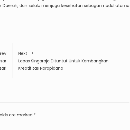
tah Daerah, dan selalu menjaga kesehatan sebagai modal utama
rev
Next
sar
Lapas Singaraja Dituntut Untuk Kembangkan
ari
Kreatifitas Narapidana
ields are marked
*