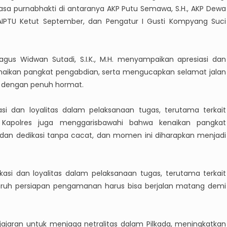
a purnabhakti di antaranya AKP Putu Semawa, S.H., AKP Dewa
AIPTU Ketut September, dan Pengatur I Gusti Kompyang Suci
gus Widwan Sutadi, S.I.K., M.H. menyampaikan apresiasi dan
aikan pangkat pengabdian, serta mengucapkan selamat jalan
 dengan penuh hormat.
i dan loyalitas dalam pelaksanaan tugas, terutama terkait
Kapolres juga menggarisbawahi bahwa kenaikan pangkat
 dan dedikasi tanpa cacat, dan momen ini diharapkan menjadi
asi dan loyalitas dalam pelaksanaan tugas, terutama terkait
uruh persiapan pengamanan harus bisa berjalan matang demi
jajaran untuk menjaga netralitas dalam Pilkada, meningkatkan