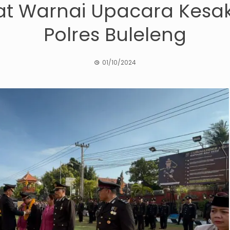
t Warnai Upacara Kesakt
Polres Buleleng
01/10/2024