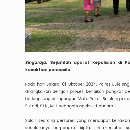
Singaraja,
Sejumlah aparat kepolisian di P
kesaktian pancasila.
Pada hari Selasa, 01 Oktober 2024, Polres Bulele
dirangkaikan dengan prosesi kenaikan pangkat p
berlangsung di Lapangan Mako Polres Buleleng ini 
Sutadi, S.I.K., M.H. sebagai Inspektur Upacara.
Salah seorang personel yang mendapat kenaika
sebelumnya berpangkat Aiptu, kini menjabat seb