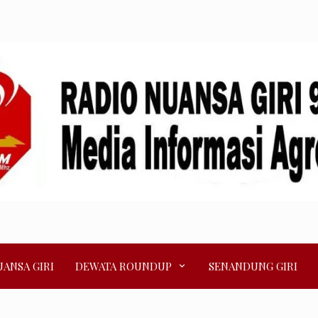
ANSA GIRI
DEWATA ROUNDUP
SENANDUNG GIRI