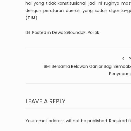
hal yang tidak konstitusional, jadi ini ruginya m
dengan peraturan daerah yang sudah digonta-gan
(
TIM
)
Posted in
DewataRoundUP
,
Politik
P
BMI Bersama Relawan Ganjar Bagi Sembako
Penyaban
LEAVE A REPLY
Your email address will not be published.
Required f