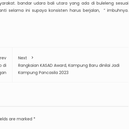
asyarakat. bandar udara bali utara yang ada di buleleng sesuai
ti selama ini supaya konsisten harus berjalan, ” imbuhnya.
rev
Next
 di
Rangkaian KASAD Award, Kampung Baru dinilai Jadi
gan
Kampung Pancasila 2023
ields are marked
*