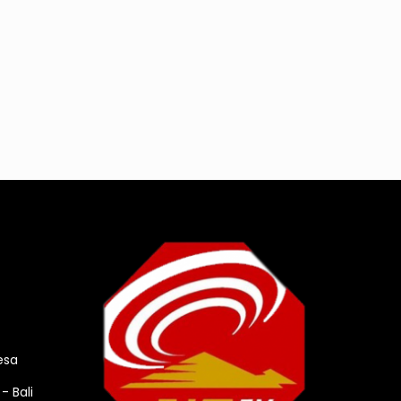
esa
- Bali