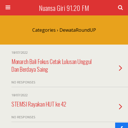
Nuansa Giri 91.20 FM
Categories ›
DewataRoundUP
18/07/2022
Monarch Bali Fokus Cetak Lulusan Unggul
Dan Berdaya Saing
NO RESPONSES
18/07/2022
STEMSI Rayakan HUT ke 42
NO RESPONSES