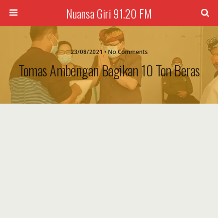
Nuansa Giri 91.20 FM
23/08/2021 • No Comments
Tomas Ambengan Bagikan 10 Ton Beras