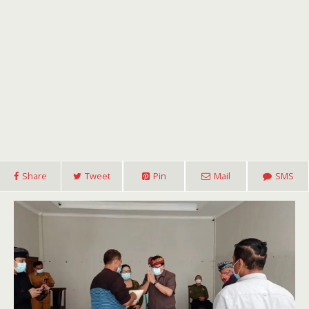
Share
Tweet
Pin
Mail
SMS