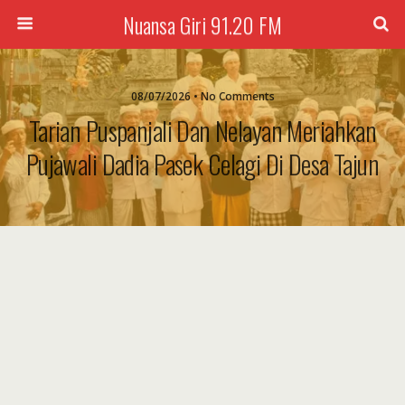
Nuansa Giri 91.20 FM
08/07/2026 • No Comments
Tarian Puspanjali Dan Nelayan Meriahkan
Pujawali Dadia Pasek Celagi Di Desa Tajun