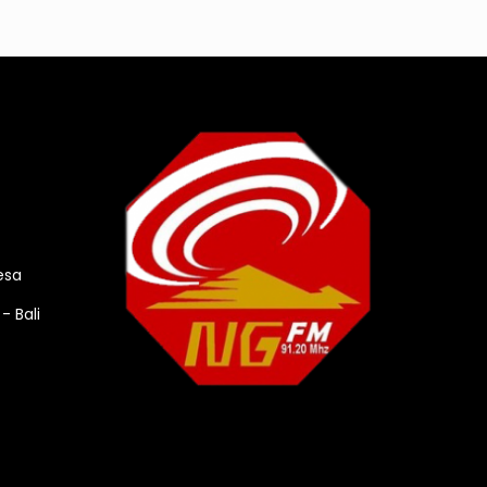
esa
- Bali