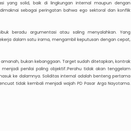
si yang solid, baik di lingkungan internal maupun dengan
 dimaknai sebagai peringatan bahwa ego sektoral dan konflik
sibuk beradu argumentasi atau saling menyalahkan. Yang
erja dalam satu irama, mengambil keputusan dengan cepat,
lah amanah, bukan kebanggaan. Target sudah ditetapkan, kontrak
menjadi penilai paling objektif.:Perahu tidak akan tenggelam
g masuk ke dalamnya. Soliditas internal adalah benteng pertama
 mencuat tidak kembali menjadi wajah PD Pasar Arga Nayotama.