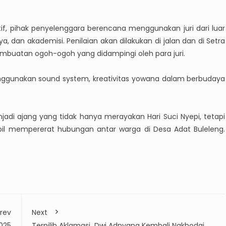
tif, pihak penyelenggara berencana menggunakan juri dari luar
aya, dan akademisi. Penilaian akan dilakukan di jalan dan di Setra
mbuatan ogoh-ogoh yang didampingi oleh para juri.
ggunakan sound system, kreativitas yowana dalam berbudaya
adi ajang yang tidak hanya merayakan Hari Suci Nyepi, tetapi
bil mempererat hubungan antar warga di Desa Adat Buleleng.
rev
Next
2025
Terpilih Aklamasi Dwi Adnyana Kembali Nakhodai