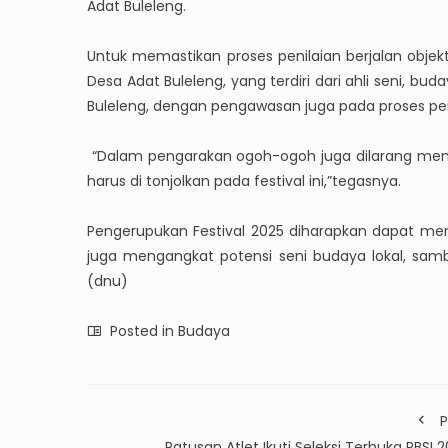
Adat Buleleng.
Untuk memastikan proses penilaian berjalan objek
Desa Adat Buleleng, yang terdiri dari ahli seni, bud
Buleleng, dengan pengawasan juga pada proses pe
“Dalam pengarakan ogoh-ogoh juga dilarang men
harus di tonjolkan pada festival ini,”tegasnya.
Pengerupukan Festival 2025 diharapkan dapat menj
juga mengangkat potensi seni budaya lokal, sam
(dnu)
Posted in
Budaya
P
Ratusan Atlet Ikuti Seleksi Terbuka PBSI 