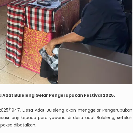
a Adat Buleleng Gelar Pengerupukan Festival 2025.
2025/1947, Desa Adat Buleleng akan menggelar Pengerupukan
alisasi janji kepada para yowana di desa adat Buleleng, setelah
paksa dibatalkan.