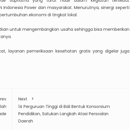
ede Supriatna yang turut hadir dalam kegiatan tersebut
N Indonesia Power dan masyarakat. Menurutnya, sinergi seperti
pertumbuhan ekonomi di tingkat lokal.
aatkan untuk mengembangkan usaha sehingga bisa memberikan
tanya.
, layanan pemeriksaan kesehatan gratis yang digelar juga
rev
Next
olah
14 Perguruan Tinggi di Bali Bentuk Konsorsium
ade
Pendidikan, Satukan Langkah Atasi Persoalan
Daerah