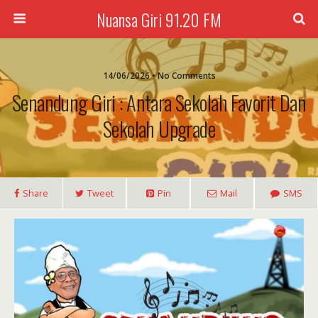
Nuansa Giri 91.20 FM
14/06/2026 • No Comments
Senandung Giri : Antara Sekolah Favorit Dan
Sekolah Upgrade
Share
Tweet
Pin
Mail
SMS