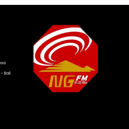
esa
- Bali