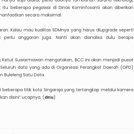
 Hanya saja diakui, perlu adanya tambahan sarana teknologi,
itu beberapa pegawai di Dinas Kominfosanti akan diberikan
imanfaatkan secara maksimal.
ran. Kalau mau kualitas SDMnya yang harus diupgrade seperti
 perlu anggaran juga. Nanti akan dianalisa dulu berapa
eng Ketut Suwarmawan mengatakan, BCC ini akan menjadi pusat
 Seluruh data yang ada di Organisasi Perangkat Daerah (OPD)
an Buleleng Satu Data.
di beberapa titik kota Singaraja yang tertangkap melalui kamera
kan disini” ucapnya. (
dnu
)