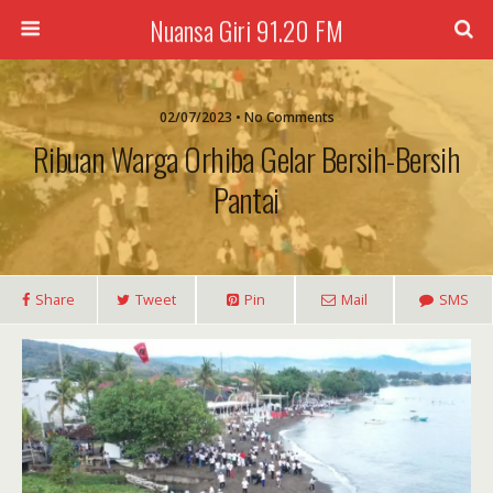
Nuansa Giri 91.20 FM
02/07/2023 • No Comments
Ribuan Warga Orhiba Gelar Bersih-Bersih
Pantai
Share
Tweet
Pin
Mail
SMS