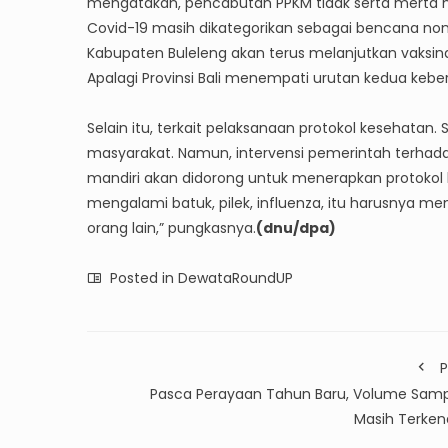
mengatakan, pencabutan PPKM tidak serta merta
Covid-19 masih dikategorikan sebagai bencana non
Kabupaten Buleleng akan terus melanjutkan vaksi
Apalagi Provinsi Bali menempati urutan kedua keberh
Selain itu, terkait pelaksanaan protokol kesehatan.
masyarakat. Namun, intervensi pemerintah terhadap 
mandiri akan didorong untuk menerapkan protokol 
mengalami batuk, pilek, influenza, itu harusnya 
orang lain,” pungkasnya.
(dnu/dpa)
Posted in
DewataRoundUP
P
Pasca Perayaan Tahun Baru, Volume Sam
Masih Terkend