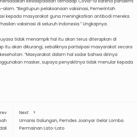
 meniadakan kewaspadaan terhadap Covid-19 karena pandemi
-alam. “Begitupun pelaksanaan vaksinasi, Pemerintah
nasi kepada masyarakat guna meningkatkan antibodi mereka.
asilan vaksinasi di seluruh Indonesia.” Ungkapnya.
 Suyasa tidak menampik hal itu akan terus diterapkan di
itu akan dikurangi, sebaliknya partisipasi masyarakat secara
kesehatan. “Masyarakat dalam hal sadar bahwa dirinya
menggunakan masker, supaya penyakitnya tidak menular kepada
rev
Next
pah
Umanis Galungan, Pemdes Joanyar Gelar Lomba
ali
Permainan Lato-Lato