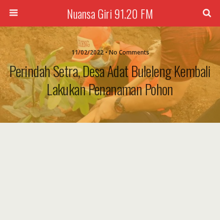
Nuansa Giri 91.20 FM
11/02/2022 • No Comments
Perindah Setra, Desa Adat Buleleng Kembali
Lakukan Penanaman Pohon