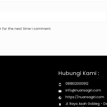
r for the next time I comment.
Hubungi Kami :
081802000912
info@nuansagiri.com
https://nuansagiri.com
Jl. Raya Asah Gobleg - D