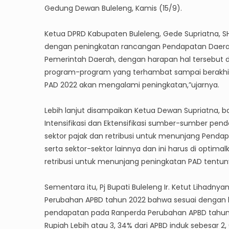
Gedung Dewan Buleleng, Kamis (15/9).
Ketua DPRD Kabupaten Buleleng, Gede Supriatna, 
dengan peningkatan rancangan Pendapatan Daerah 
Pemerintah Daerah, dengan harapan hal tersebut da
program-program yang terhambat sampai berakhirny
PAD 2022 akan mengalami peningkatan,”ujarnya.
Lebih lanjut disampaikan Ketua Dewan Supriatna,
Intensifikasi dan Ektensifikasi sumber-sumber pe
sektor pajak dan retribusi untuk menunjang Pendapa
serta sektor-sektor lainnya dan ini harus di optima
retribusi untuk menunjang peningkatan PAD tentun
Sementara itu, Pj Bupati Buleleng Ir. Ketut Lihad
Perubahan APBD tahun 2022 bahwa sesuai dengan 
pendapatan pada Ranperda Perubahan APBD tahun 2
Rupiah Lebih atau 3, 34% dari APBD induk sebesar 2, 0