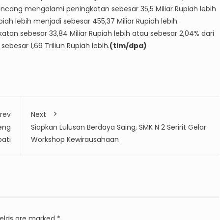
irancang mengalami peningkatan sebesar 35,5 Miliar Rupiah lebih
iah lebih menjadi sebesar 455,37 Miliar Rupiah lebih.
an sebesar 33,84 Miliar Rupiah lebih atau sebesar 2,04% dari
sebesar 1,69 Triliun Rupiah lebih.
(tim/dpa)
rev
Next
leng
Siapkan Lulusan Berdaya Saing, SMK N 2 Seririt Gelar
pati
Workshop Kewirausahaan
ields are marked
*