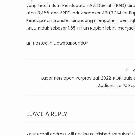
yang terdiri dari : Pendapatan Asli Daerah (PAD) d
atau 8,45% dari APBD induk sebesar 420,37 Miliar Rup
Pendapatan transfer dirancang mengalami peningkat
APBD Induk sebesar 1,65 Triliun Rupiah lebih, menjadi 
Posted in
DewataRoundUP
P
Lapor Persiapan Porprov Bali 2022, KONI Bule
Audiensi ke PJ Bu
LEAVE A REPLY
Your email address will not be published.
Required f