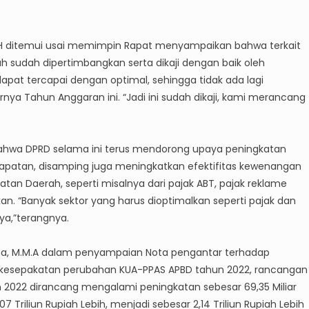
SH ditemui usai memimpin Rapat menyampaikan bahwa terkait
sudah dipertimbangkan serta dikaji dengan baik oleh
pat tercapai dengan optimal, sehingga tidak ada lagi
a Tahun Anggaran ini. “Jadi ini sudah dikaji, kami merancang
 bahwa DPRD selama ini terus mendorong upaya peningkatan
ndapatan, disamping juga meningkatkan efektifitas kewenangan
tan Daerah, seperti misalnya dari pajak ABT, pajak reklame
lkan. “Banyak sektor yang harus dioptimalkan seperti pajak dan
ya,”terangnya.
nyana, M.M.A dalam penyampaian Nota pengantar terhadap
kesepakatan perubahan KUA-PPAS APBD tahun 2022, rancangan
022 dirancang mengalami peningkatan sebesar 69,35 Miliar
7 Triliun Rupiah Lebih, menjadi sebesar 2,14 Triliun Rupiah Lebih