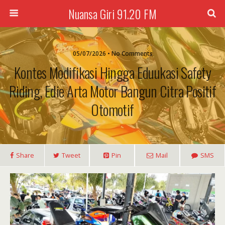
Nuansa Giri 91.20 FM
05/07/2026 • No Comments
Kontes Modifikasi Hingga Eduukasi Safety
Riding, Edie Arta Motor Bangun Citra Positif
Otomotif
Share
Tweet
Pin
Mail
SMS