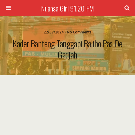
Nuansa Giri 91.20 FM
22/07/2024 • No Comments
Kader Banteng Tanggapi Baliho Pas-De
Gadjah