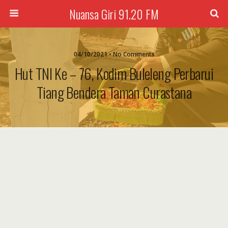
Nuansa Giri 91.20 FM
04/10/2021 • No Comments
Hut TNI Ke – 76, Kodim Buleleng Perbarui
Tiang Bendera Taman Curastana