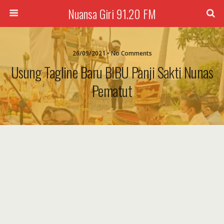
Nuansa Giri 91.20 FM
26/09/2021 • No Comments
Usung Tagline Baru BIBU Panji Sakti Nunas
Pematut