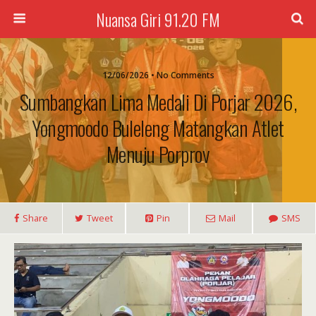
Nuansa Giri 91.20 FM
12/06/2026 • No Comments
Sumbangkan Lima Medali Di Porjar 2026,
Yongmoodo Buleleng Matangkan Atlet
Menuju Porprov
Share
Tweet
Pin
Mail
SMS