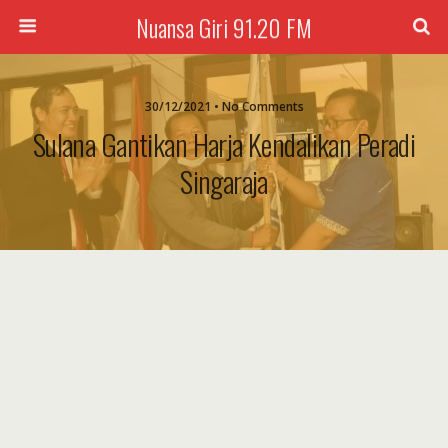
Nuansa Giri 91.20 FM
30/12/2021 • No Comments
Sulana Gantikan Harja Kendalikan Peradi
Singaraja