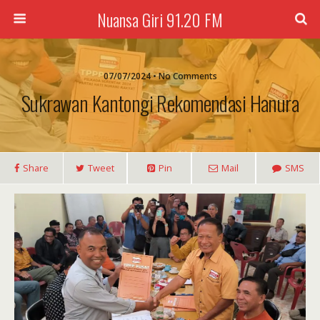
Nuansa Giri 91.20 FM
07/07/2024 • No Comments
Sukrawan Kantongi Rekomendasi Hanura
Share
Tweet
Pin
Mail
SMS