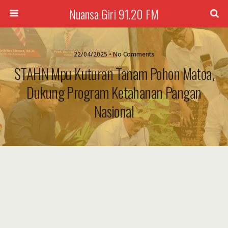
Nuansa Giri 91.20 FM
22/04/2025 • No Comments
STAHN Mpu Kuturan Tanam Pohon Matoa,
Dukung Program Ketahanan Pangan
Nasional