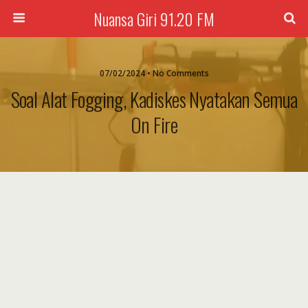
Nuansa Giri 91.20 FM
07/02/2024 • No Comments
Soal Alat Fogging, Kadiskes Nyatakan Semua
On Fire