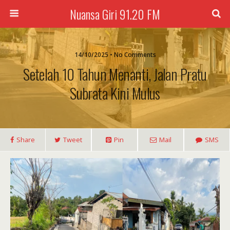
Nuansa Giri 91.20 FM
14/10/2025 • No Comments
Setelah 10 Tahun Menanti, Jalan Pratu
Subrata Kini Mulus
Share
Tweet
Pin
Mail
SMS