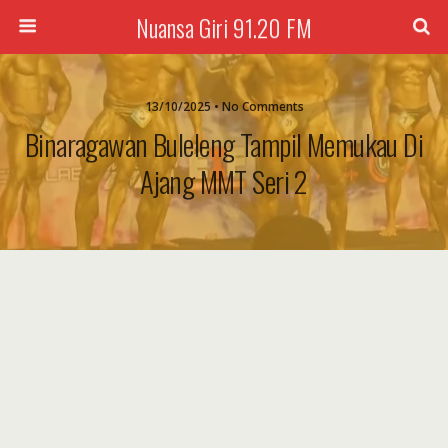
Nuansa Giri 91.20 FM
13/10/2025 • No Comments
Binaragawan Buleleng Tampil Memukau Di
Ajang MMT Seri 2