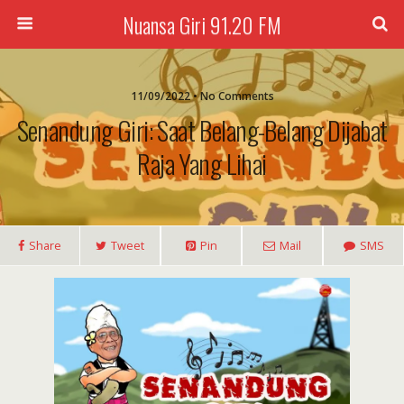
Nuansa Giri 91.20 FM
11/09/2022 • No Comments
Senandung Giri: Saat Belang-Belang Dijabat
Raja Yang Lihai
Share
Tweet
Pin
Mail
SMS