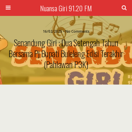
Nuansa Giri 91.20 FM
16/02/2025 • No Comments
Senandung Giri : Dua Setengah Tahun
Bersama Pj Bupati Buleleng Edisi Terakhir
(Pahlawan P3K)