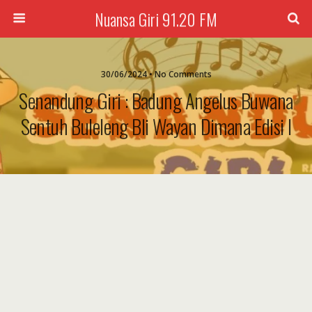
Nuansa Giri 91.20 FM
30/06/2024 • No Comments
Senandung Giri : Badung Angelus Buwana
Sentuh Buleleng Bli Wayan Dimana Edisi I