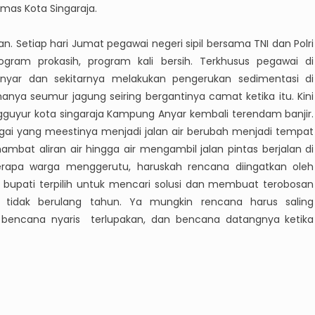
smas Kota Singaraja.
. Setiap hari Jumat pegawai negeri sipil bersama TNI dan Polri
gram prokasih, program kali bersih. Terkhusus pegawai di
yar dan sekitarnya melakukan pengerukan sedimentasi di
anya seumur jagung seiring bergantinya camat ketika itu. Kini
guyur kota singaraja Kampung Anyar kembali terendam banjir.
ai yang meestinya menjadi jalan air berubah menjadi tempat
ambat aliran air hingga air mengambil jalan pintas berjalan di
berapa warga menggerutu, haruskah rencana diingatkan oleh
l bupati terpilih untuk mencari solusi dan membuat terobosan
 tidak berulang tahun. Ya mungkin rencana harus saling
bencana nyaris terlupakan, dan bencana datangnya ketika