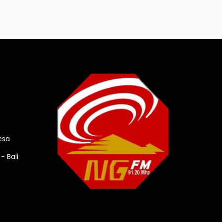
esa
- Bali