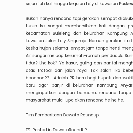
sejumlah kali hingga ke jalan Lely di kawasan Puske
Bukan hanya rencana tapi gerakan sempat dilakukan
turun ke sungai membersihkan kali dengan pro
kecamatan Buleleng dan kelurahan Kampung An
kawasan Jalan Lely Singaraja. Namun gerakan itu h
ketika hujan selama empat jam tanpa henti meng
Air sungai meluap kerumah-rumah penduduk. Sung
tidur? Lho kok? Ya kasur, guling dan bantal mengh
atas trotoar dan jalan raya. Tak salah jika be
bencana?? . Adalah PR baru bagi bupati dan waki
baru agar banjir di kelurahan Kampung Anyar
mengingatkan dengan bencana, rencana tanpa 
masyarakat mulai lupa akan rencana he he he.
Tim Pemberitaan Dewata Roundup.
Posted in
DewataRoundUP