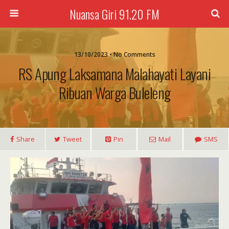
Nuansa Giri 91.20 FM
13/10/2023 • No Comments
RS Apung Laksamana Malahayati Layani
Ribuan Warga Buleleng
Share
Tweet
Pin
Mail
SMS