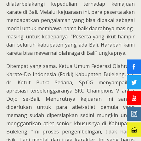
dilatarbelakangi kepedulian terhadap kemajuan
karate di Bali. Melalui kejuaraan ini, para peserta akan
mendapatkan pengalaman yang bisa dipakai sebagai
modal untuk membawa nama baik daerahnya masing-
masing untuk kedepanya. “Peserta yang ikut hampir
dari seluruh kabupaten yang ada Bali. Harapan kami
kareta bisa mewarnai olahraga di Bali” ungkapnya.
Ditempat yang sama, Ketua Umum Federasi Olahraga
Karate-Do Indonesia (Forki) Kabupaten Buleleng, Dr.
dr. Ketut Putra Sedana, Sp.OG menyampaikan
apresiasi terselenggaranya SKC Champions V antar
Dojo se-Bali. Menurutnya kejuaran ini sangat
diperlukan untuk para atlet-atlet pemula yang
memang sudah dipersiapkan sedini mungkin untuk
menggantikan atlet senior khususnya di Kabupaten
Buleleng. “Ini proses pengembelngan, tidak hanya
fisik. Tapi mental dan juga karakter. Ini yang harus