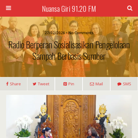
Nuansa Giri 91.20 FM
22/02/2026 • No Comments
Radio Berperan Sosialisasikan Pengelolaan
Sampah Berbasis Sumber
Share
Tweet
Pin
Mail
SMS