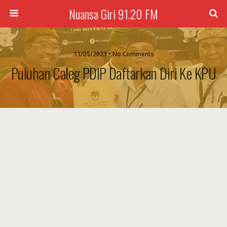
Nuansa Giri 91.20 FM
11/05/2023 • No Comments
Puluhan Caleg PDIP Daftarkan Diri Ke KPU