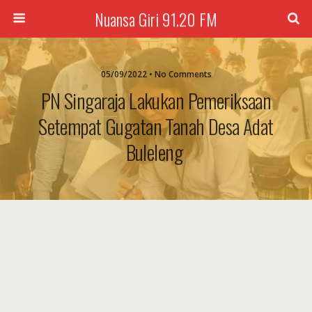
Nuansa Giri 91.20 FM
05/09/2022 • No Comments
PN Singaraja Lakukan Pemeriksaan
Setempat Gugatan Tanah Desa Adat
Buleleng