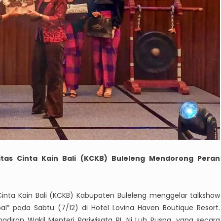
nitas Cinta Kain Bali (KCKB) Buleleng Mendorong Peran
inta Kain Bali (KCKB) Kabupaten Buleleng menggelar talkshow
l” pada Sabtu (7/12) di Hotel Lovina Haven Boutique Resort.
diran Wakil Menteri Pariwisata RI, Ni Luh Puspa, yang secara