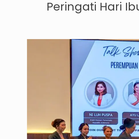
Peringati Hari I