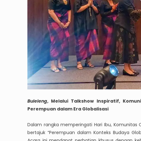
Buleleng
, Melalui Talkshow Inspiratif, Komu
Perempuan dalam Era Globalisasi
Dalam rangka memperingati Hari Ibu, Komunitas C
bertajuk “Perempuan dalam Konteks Budaya Globa
Acara ini mendapat perhatian khusus dengan keha