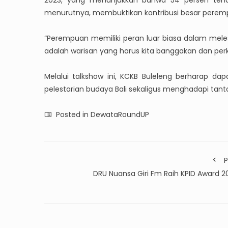
menurutnya, membuktikan kontribusi besar perem
“Perempuan memiliki peran luar biasa dalam melesta
adalah warisan yang harus kita banggakan dan perk
Melalui talkshow ini, KCKB Buleleng berharap da
pelestarian budaya Bali sekaligus menghadapi tan
Posted in
DewataRoundUP
P
DRU Nuansa Giri Fm Raih KPID Award 2