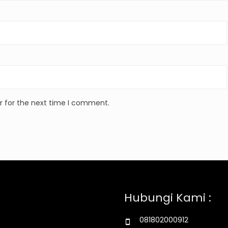
r for the next time I comment.
Hubungi Kami :
081802000912