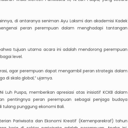
lainnya, di antaranya seniman Ayu Laksmi dan akademisi Kadek
 mengenai peran perempuan dalam menghadapi tantangan
kan bahwa tujuan utama acara ini adalah mendorong perempuan
bagai level.
borasi, agar perempuan dapat mengambil peran strategis dalam
a di skala global,” ujarnya.
Ni Luh Puspa, memberikan apresiasi atas inisiatif KCKB dalam
an pentingnya peran perempuan sebagai penjaga budaya
di tulang punggung ekonomi Bali.
rian Pariwisata dan Ekonomi Kreatif (Kemenparekraf) tahun
 kerja di sektor pariwisata adalah perempuan. Angka ini,