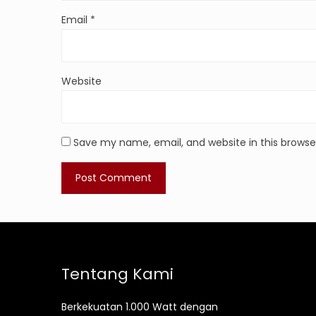
Email
*
Website
Save my name, email, and website in this browse
Tentang Kami
Berkekuatan 1.000 Watt dengan