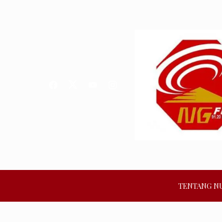
Skip
to
content
TENTANG NU