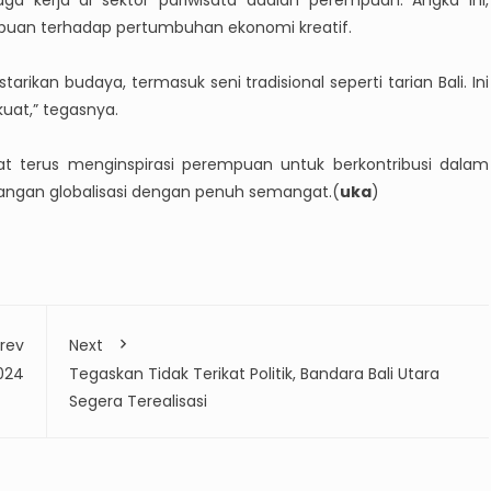
puan terhadap pertumbuhan ekonomi kreatif.
rikan budaya, termasuk seni tradisional seperti tarian Bali. Ini
uat,” tegasnya.
pat terus menginspirasi perempuan untuk berkontribusi dalam
tangan globalisasi dengan penuh semangat.(
uka
)
rev
Next
024
Tegaskan Tidak Terikat Politik, Bandara Bali Utara
Segera Terealisasi