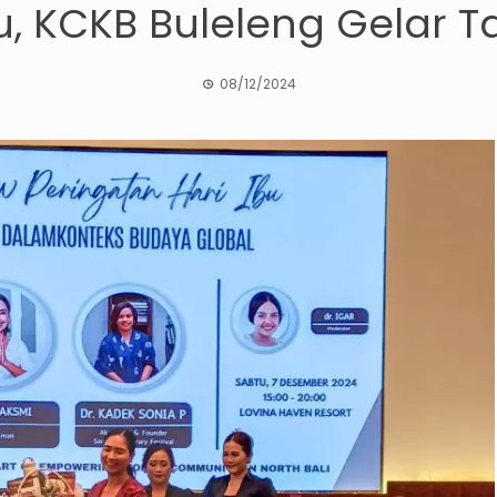
bu, KCKB Buleleng Gelar Ta
08/12/2024