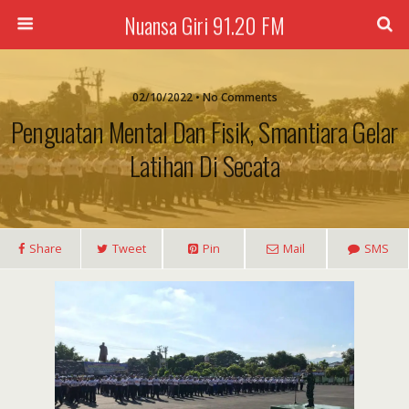
Nuansa Giri 91.20 FM
02/10/2022 • No Comments
Penguatan Mental Dan Fisik, Smantiara Gelar
Latihan Di Secata
Share
Tweet
Pin
Mail
SMS