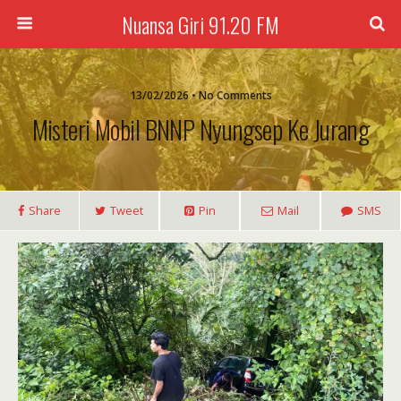
Nuansa Giri 91.20 FM
13/02/2026 • No Comments
Misteri Mobil BNNP Nyungsep Ke Jurang
Share
Tweet
Pin
Mail
SMS