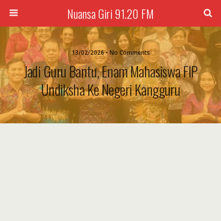
Nuansa Giri 91.20 FM
13/02/2026 • No Comments
Jadi Guru Bantu, Enam Mahasiswa FIP
Undiksha Ke Negeri Kangguru