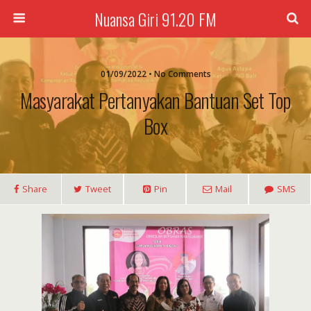
Nuansa Giri 91.20 FM
01/09/2022 • No Comments
Masyarakat Pertanyakan Bantuan Set Top
Box
Share
Tweet
Pin
Mail
SMS