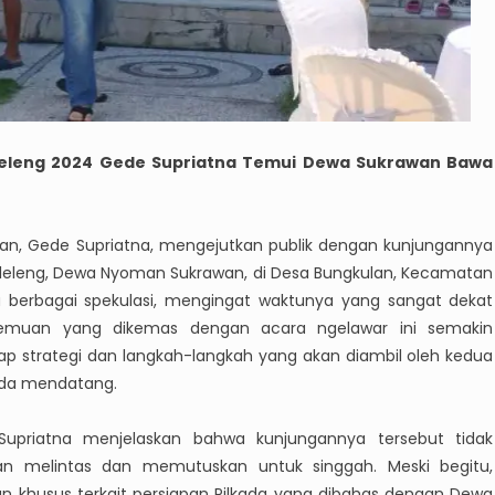
Buleleng 2024 Gede Supriatna Temui Dewa Sukrawan Bawa
angan, Gede Supriatna, mengejutkan publik dengan kunjungannya
leleng, Dewa Nyoman Sukrawan, di Desa Bungkulan, Kecamatan
 berbagai spekulasi, mengingat waktunya yang sangat dekat
rtemuan yang dikemas dengan acara ngelawar ini semakin
 strategi dan langkah-langkah yang akan diambil oleh kedua
ada mendatang.
Supriatna menjelaskan bahwa kunjungannya tersebut tidak
an melintas dan memutuskan untuk singgah. Meski begitu,
 khusus terkait persiapan Pilkada yang dibahas dengan Dewa