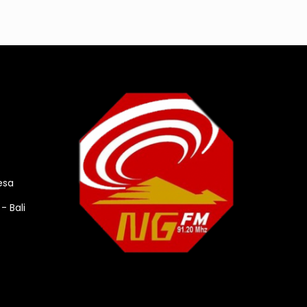
esa
- Bali