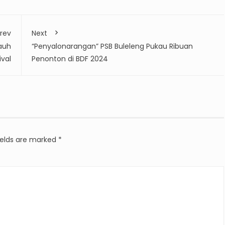
rev
Next
auh
“Penyalonarangan” PSB Buleleng Pukau Ribuan
ival
Penonton di BDF 2024
ields are marked
*