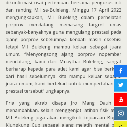
dikonfirmasi usai pertemuan bersama pengurus inti
dan ranting M.I se-Buleleng, Minggu 17 April 2022
mengungkapkan, M.I Buleleng dalam perhelatan
porprov mendatang memasang targret emas
sebanyak-banyaknya guna mengulang prestasi pada
ajang porprov sebelumnya kendati masih eksebisi
tetapi M.I Buleleng mampu keluar sebagai juara
umum. “Menyongsong ajang porprov nopember
mendatang, kami dari Muaythai Buleleng, sangat
berharap kepada para atlet kami agar bisa berkaca
dari hasil sebelumnya kita mampu keluar sebagai
juara umum, kami bertekad untuk mempertahankan
prestasi tersebut” ungkapnya.
Pria yang akrab disapa Jro Mang Dauh ini
menambahkan, selain menggenjot latihan fisik atlet,
M.I Buleleng juga akan mengikuti kejuaraan Bupati
Klungkung Cup sebagai ajang melatih mental para