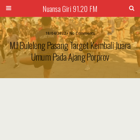
Nuansa Giri 91.20 FM
18/04/2022 • No Comments
M.I Buleleng Pasang Target Kembali Juara
Umum Pada Ajang Porprov