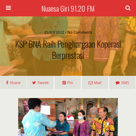
Nuansa Giri 91.20 FM
25/07/2022 • No Comments
KSP BNA Raih Penghargaan Koperasi
Berprestasi
Share
Tweet
Pin
Mail
SMS